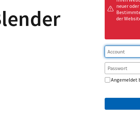
neuer oder
Blender
Bestimmte 
der Websit
Angemeldet 