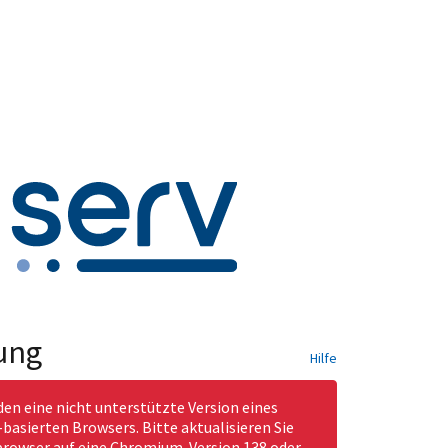
ung
Hilfe
den eine nicht unterstützte Version eines
asierten Browsers. Bitte aktualisieren Sie
rowser auf eine Chromium-Version 138 oder